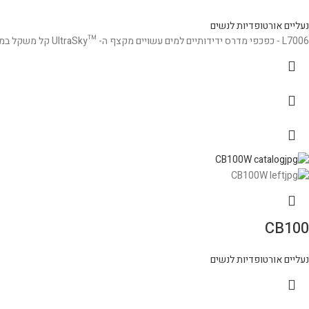
נעליים אורטופדיות לנשים
L7006 - כפכפי מדרס ידידותיים למים עשויים מקצף ה- ™UltraSky קל משקל במיוחד, על מנת לשמור על כף הרגל והאצבעות נוחות לאורך כל היום.
CB100
נעליים אורטופדיות לנשים