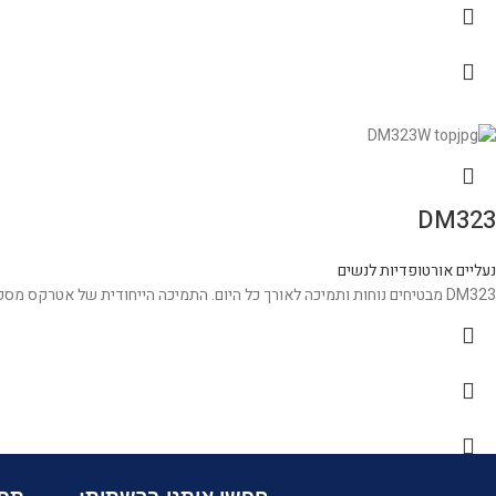
DM323
נעליים אורטופדיות לנשים
DM323 מבטיחים נוחות ותמיכה לאורך כל היום. התמיכה הייחודית של אטרקס מספקת תמיכת קשת במקום הנכון מבחינה אנטומית, ריפוד מעולה להתאמה אישית מושלמת בכל צעד.