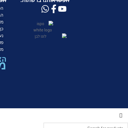
חפשו אותנו ברשתות:
תפר
הס
הב
מד
כף
נע
פד
מד
הצ
מת