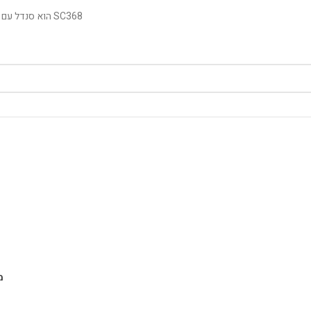
SC368 הוא סנדל עם רצועות מתכווננות ותכונות של נוחות ותמיכה מובנית בקשת.
מ