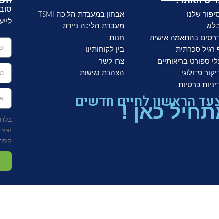
יט האתר:
השא
סובל
יפור שלנו
אבחון במעבדת הליכה TSMI
לייע
לוג
מעבדת הליכה ניידת
רסים בהתאמה אישית
חנות
 רגיל סכרתית
בין לקוחותינו
לי ספורט בריאותיים
צרו קשר
יקור פדולוגי
הצהרת נגישות
יניות פרטיות
עד הראשון לחיים חדשים
חיל כאן !
בלחי
יציר
הפרט