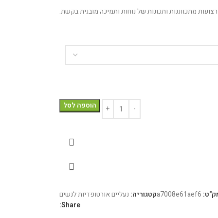
הוספה לסל
ק"ט:
a7008e61aef6
קטגוריה:
נעליים אורטופדיות לנשים
Share: