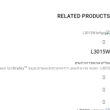
RELATED PRODUCTS
L3015W
נעליים אורטופדיות לנשים
L3015 - כפכפי מדרס לנשים, ידידותיים למים ועשויים מקצף ™UltraSky קל משקל במיוחד, על מנת לשמור על כף הרגל והאצבעות נוחות לאורך כל היום.