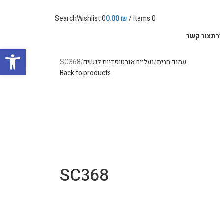
Search
Wishlist
0
0.00
₪
/
items
0
רת
צור קשר
פתח סרגל
עמוד הבית
נעליים אורטופדיות לנשים
SC368
Back to products
SC368