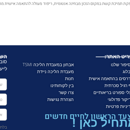
יט האתר:
השא
סובל
יפור שלנו
אבחון במעבדת הליכה TSMI
לייע
לוג
מעבדת הליכה ניידת
רסים בהתאמה אישית
חנות
 רגיל סכרתית
בין לקוחותינו
לי ספורט בריאותיים
צרו קשר
יקור פדולוגי
הצהרת נגישות
יניות פרטיות
עד הראשון לחיים חדשים
חיל כאן !
בלחי