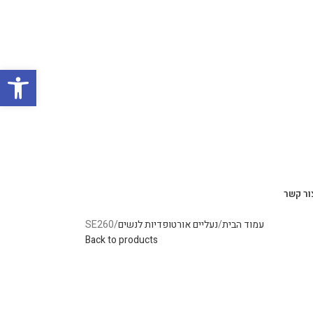
פתח סרגל
ור קשר
עמוד הבית
נעליים אורטופדיות לנשים
SE260
Back to products