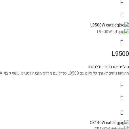
L9500
נעליים אורטופדיות לנשים
הרגישו נוחים לאורך כל היום עם L9500 סנדל עם מדרס מובנה לנשים, עשוי קצף UltraSky™ EVA, רצועות מתכווננות וסוליה חיצונית בעלת צפיפות כפולה על מנת לשמור על תמיכה ונוחות לאורך כל היום.