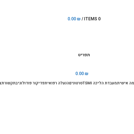
0.00
₪
/
ITEMS
0
תפריט
0.00
₪
ה אישית
מעבדת הליכה TSMI
סרטונים
הנעלה רפואית
פדיקור פודולוגי
בתקשורת
צ