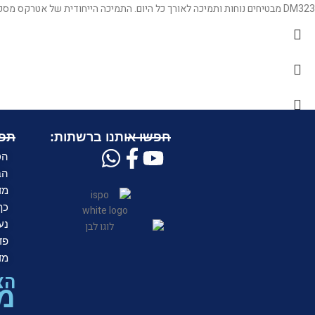
DM323 מבטיחים נוחות ותמיכה לאורך כל היום. התמיכה הייחודית של אטרקס מספקת תמיכת קשת במקום הנכון מבחינה אנטומית, ריפוד מעולה להתאמה אישית מושלמת בכל צעד.
חפשו אותנו ברשתות:
תפר
הס
הב
מד
כף
נע
פד
מד
הצ
מת